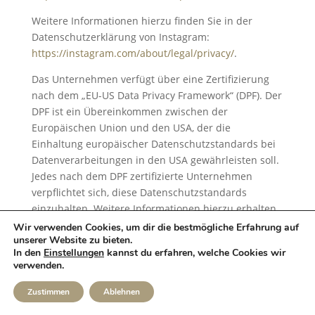
Weitere Informationen hierzu finden Sie in der
Datenschutzerklärung von Instagram:
https://instagram.com/about/legal/privacy/
.
Das Unternehmen verfügt über eine Zertifizierung
nach dem „EU-US Data Privacy Framework“ (DPF). Der
DPF ist ein Übereinkommen zwischen der
Europäischen Union und den USA, der die
Einhaltung europäischer Datenschutzstandards bei
Datenverarbeitungen in den USA gewährleisten soll.
Jedes nach dem DPF zertifizierte Unternehmen
verpflichtet sich, diese Datenschutzstandards
einzuhalten. Weitere Informationen hierzu erhalten
Sie vom Anbieter unter folgendem Link:
Wir verwenden Cookies, um dir die bestmögliche Erfahrung auf
unserer Website zu bieten.
https://www.dataprivacyframework.gov/s/participant
In den
Einstellungen
kannst du erfahren, welche Cookies wir
-search/participant-detail?
verwenden.
contact=true&id=a2zt0000000GnywAAC&status=Activ
e
Zustimmen
Ablehnen